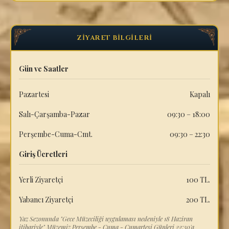
ZİYARET BİLGİLERİ
Gün ve Saatler
Pazartesi
Kapalı
Salı-Çarşamba-Pazar
09:30 – 18:00
Perşembe-Cuma-Cmt.
09:30 – 22:30
Giriş Ücretleri
Yerli Ziyaretçi
100 TL.
Yabancı Ziyaretçi
200 TL.
Yaz Sezonunda "Gece Müzeciliği uygulaması nedeniyle 18 Haziran
itibariyle" Müzemiz Perşembe - Cuma - Cumartesi Günleri 22:30'a