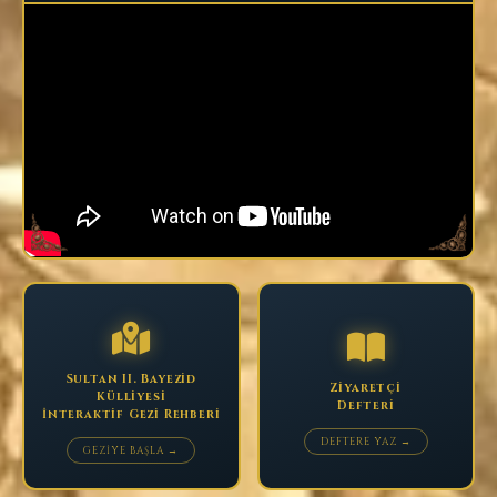
Sultan II. Bayezid
Ziyaretçi
Külliyesi
Defteri
İnteraktif Gezi Rehberi
DEFTERE YAZ →
GEZİYE BAŞLA →