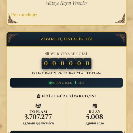
Müzeye Hayat Verenler
Personelimiz
ZİYARETÇİ İSTATİSTİĞİ
WEB ZİYARETÇİSİ
0
0
0
0
0
0
15 Haziran 2026 itibarıyla · toplam
1
Şu An Sitede:
kişi
FİZİKİ MÜZE ZİYARETÇİSİ
TOPLAM
BU AY
3.707.277
5.008
23 Nisan 1997'den beri
Ağustos 2026