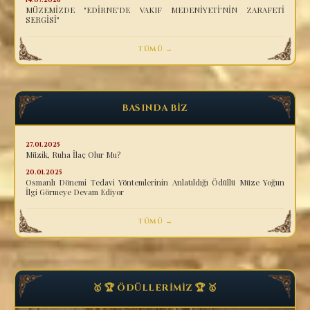
MÜZEMİZDE "EDİRNE'DE VAKIF MEDENİYETİ'NİN ZARAFETİ
SERGİSİ"
TÜMÜ →
BASINDA BİZ
27.01.2025
Müzik, Ruha İlaç Olur Mu?
20.01.2025
Osmanlı Dönemi Tedavi Yöntemlerinin Anlatıldığı Ödüllü Müze Yoğun
İlgi Görmeye Devam Ediyor
TÜMÜ →
🥇 🏆 ÖDÜLLERİMİZ 🏆 🥇