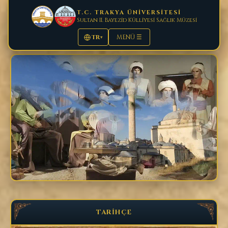
T.C. TRAKYA ÜNİVERSİTESİ
Sultan II. Bayezid Külliyesi Sağlık Müzesi
TR
MENÜ ☰
▾
TARİHÇE