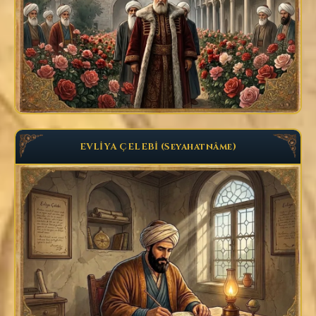
EVLİYA ÇELEBİ (Seyahatnâme)