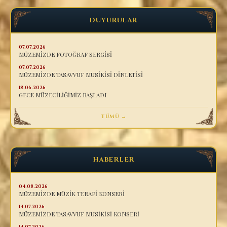
DUYURULAR
07.07.2026
MÜZEMİZDE FOTOĞRAF SERGİSİ
07.07.2026
MÜZEMİZDE TASAVVUF MUSİKİSİ DİNLETİSİ
18.06.2026
GECE MÜZECİLİĞİMİZ BAŞLADI
TÜMÜ →
HABERLER
04.08.2026
MÜZEMİZDE MÜZİK TERAPİ KONSERİ
14.07.2026
MÜZEMİZDE TASAVVUF MUSİKİSİ KONSERİ
14.07.2026