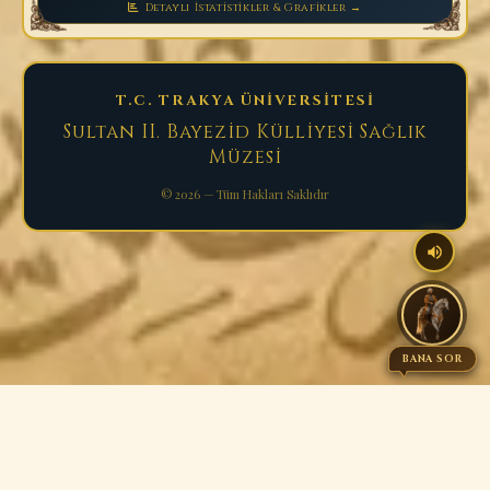
Detaylı İstatistikler & Grafikler →
T.C. TRAKYA ÜNİVERSİTESİ
Sultan II. Bayezid Külliyesi Sağlık
Müzesi
© 2026 — Tüm Hakları Saklıdır
BANA SOR